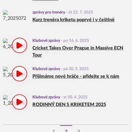
zprávy pro trenéry
-
út 22. 7. 2025
Kurz trenéra kriketu poprvé i v češtině
Klubové zprávy
-
po 16. 6. 2025
Cricket Takes Over Prague in Massive ECN
Tour
Klubové zprávy
-
pá 30. 5. 2025
Příjímáme nové hráče - přidejte se k nám
Klubové zprávy
-
st 30. 4. 2025
RODINNÝ DEN S KRIKETEM 2025
1
2
3