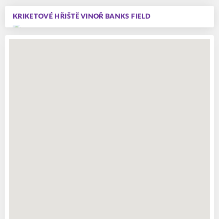
KRIKETOVÉ HŘIŠTĚ VINOŘ BANKS FIELD